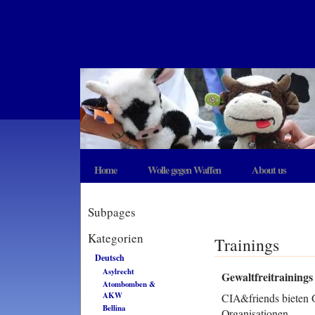
Home
Wolle gegen Waffen
About us
Subpages
Kategorien
Trainings
Deutsch
Asylrecht
Gewaltfreitrainings
Atombomben &
AKW
CIA&friends bieten Ge
Bellina
Organisationen.