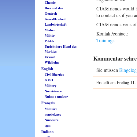
Chemie
CIA&friends would be
Dies und das
Gentech
to contact us if you a
Gewaltfreiheit
CIA&friends vous off
Landwirtschaft
Medien
Kontakt/contact:
Militär
Trainings
Politik
Unsichtbare Hand des
Marktes
Kommentar schre
Urwald
Wildbahn
English
Sie müssen
Eingelo
Civil liberties
GMO
Erstellt am Freitag 11.
Military
Nonviolence
Nukes + nuclear
Français
Militaire
nonviolence
Nucléaire
ogm
Italiano